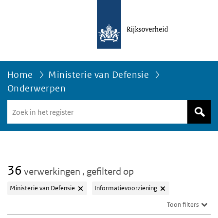
Home
Ministerie van Defensie
Onderwerpen
Zoek
in
het
register
van
Avgregisterrijksoverheid.nl
36
verwerkingen
, gefilterd op
Ministerie van Defensie
Informatievoorziening
Toon filters