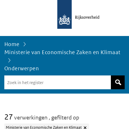
Home
Ministerie van Economische Zaken en Klimaat
Onderwerpen
Zoek
in
het
register
van
Avgregisterrijksoverheid.nl
27
verwerkingen
, gefilterd op
Ministerie van Economische Zaken en Klimaat