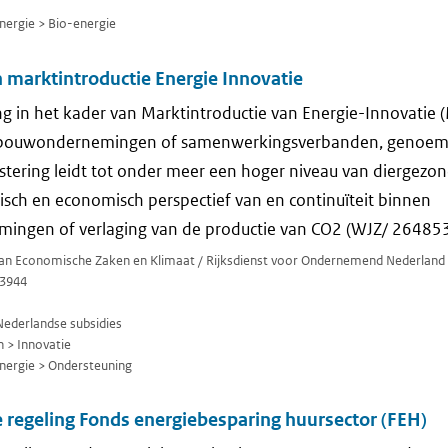
ergie > Bio-energie
 marktintroductie Energie Innovatie
ng in het kader van Marktintroductie van Energie-Innovatie 
dbouwondernemingen of samenwerkingsverbanden, genoemd b
estering leidt tot onder meer een hoger niveau van diergezo
isch en economisch perspectief van en continuïteit binnen
ngen of verlaging van de productie van CO2 (WJZ/ 26485
 van Economische Zaken en Klimaat / Rijksdienst voor Ondernemend Nederland
3944
Nederlandse subsidies
 > Innovatie
ergie > Ondersteuning
 regeling Fonds energiebesparing huursector (FEH)