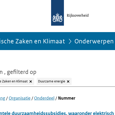
ische Zaken en Klimaat
Onderwerpen
en
, gefilterd op
e Zaken en Klimaat
Duurzame energie
ing
/
Organisatie
/
Onderdeel
/
Nummer
ntele duurzaamheidssubsidies, waaronder elektrisch 