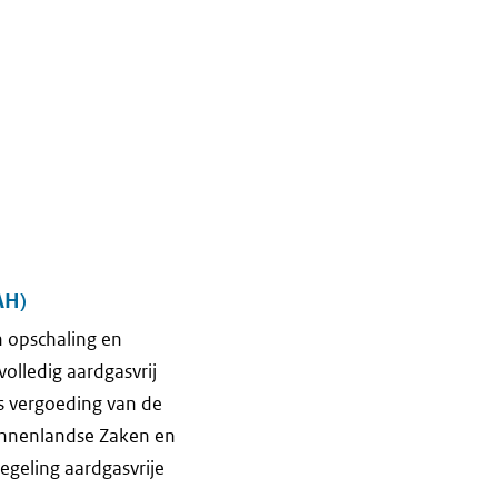
AH)
n opschaling en
olledig aardgasvrij
s vergoeding van de
Binnenlandse Zaken en
egeling aardgasvrije