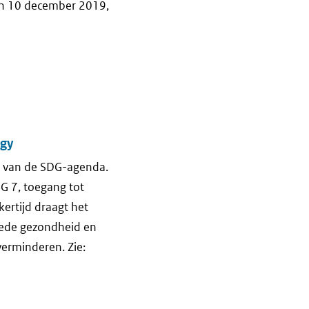
an 10 december 2019,
rgy
g van de SDG-agenda.
DG 7, toegang tot
ertijd draagt het
oede gezondheid en
verminderen. Zie: