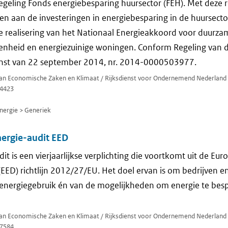
egeling Fonds energiebesparing huursector (FEH). Met deze 
en aan de investeringen in energiebesparing in de huursector
e realisering van het Nationaal Energieakkoord voor duurzam
enheid en energiezuinige woningen. Conform Regeling van d
nst van 22 september 2014, nr. 2014-0000503977.
 van Economische Zaken en Klimaat / Rijksdienst voor Ondernemend Nederland
4423
ergie > Generiek
nergie-audit EED
t is een vierjaarlijkse verplichting die voortkomt uit de Eur
n (EED) richtlijn 2012/27/EU. Het doel ervan is om bedrijven e
energiegebruik én van de mogelijkheden om energie te besp
 van Economische Zaken en Klimaat / Rijksdienst voor Ondernemend Nederland
7584