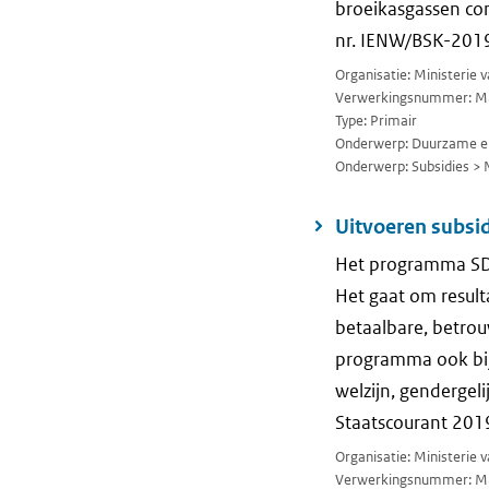
broeikasgassen co
nr. IENW/BSK-2019
Organisatie: Ministerie
Verwerkingsnummer: M
Type: Primair
Onderwerp: Duurzame en
Onderwerp: Subsidies > 
Uitvoeren subsi
Het programma SDG
Het gaat om resulta
betaalbare, betrou
programma ook bij
welzijn, gendergel
Staatscourant 201
Organisatie: Ministerie
Verwerkingsnummer: M