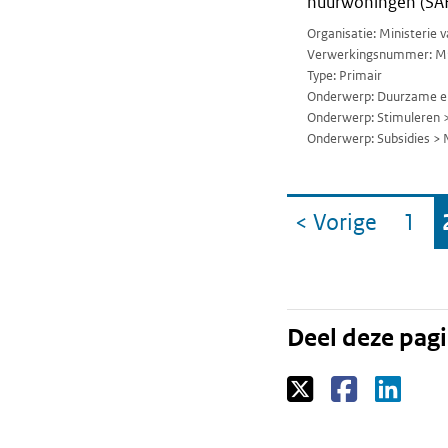
huurwoningen (SA
Organisatie: Ministerie
Verwerkingsnummer: M
Type: Primair
Onderwerp: Duurzame en
Onderwerp: Stimuleren >
Onderwerp: Subsidies > 
Ga
< Vorige
1
pagin
Pag
naar
Deel deze pag