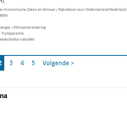
H).
 van Economische Zaken en Klimaat / Rijksdienst voor Ondernemend Nederland
9093
ergie > Klimaatverandering
 Transparantie
Nederlandse subsidies
2
3
4
5
Volgende
>
a
ina
Pagina
Pagina
Pagina
Pagina
pagina
ina