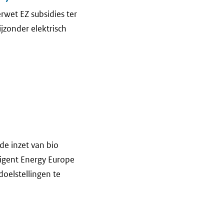
rwet EZ subsidies ter
ijzonder elektrisch
e inzet van bio
ligent Energy Europe
oelstellingen te