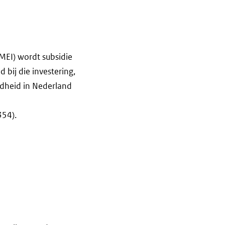
(MEI) wordt subsidie
ij die investering,
ndheid in Nederland
354).