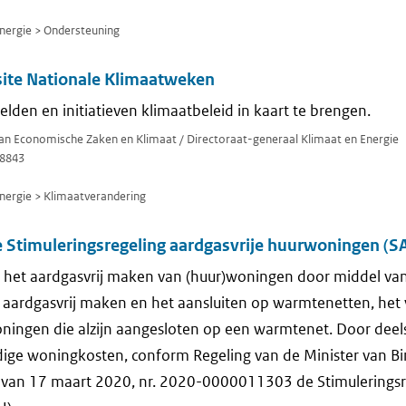
ergie > Ondersteuning
site Nationale Klimaatweken
lden en initiatieven klimaatbeleid in kaart te brengen.
 van Economische Zaken en Klimaat / Directoraat-generaal Klimaat en Energie
8843
ergie > Klimaatverandering
e Stimuleringsregeling aardgasvrije huurwoningen (S
n het aardgasvrij maken van (huur)woningen door middel va
t aardgasvrij maken en het aansluiten op warmtenetten, het v
ingen die alzijn aangesloten op een warmtenet. Door deel
ndige woningkosten, conform Regeling van de Minister van 
s van 17 maart 2020, nr. 2020-0000011303 de Stimuleringsr