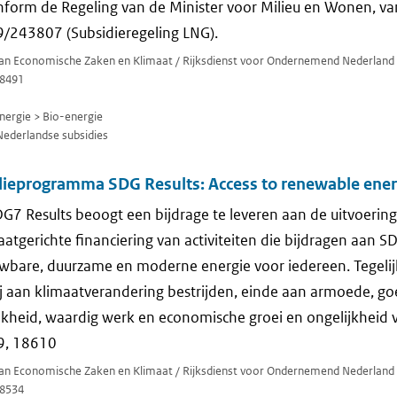
nform de Regeling van de Minister voor Milieu en Wonen, v
/243807 (Subsidieregeling LNG).
 van Economische Zaken en Klimaat / Rijksdienst voor Ondernemend Nederland
8491
ergie > Bio-energie
Nederlandse subsidies
dieprogramma SDG Results: Access to renewable ene
7 Results beoogt een bijdrage te leveren aan de uitvoerin
atgerichte financiering van activiteiten die bijdragen aan S
wbare, duurzame en moderne energie voor iedereen. Tegelijk
 aan klimaatverandering bestrijden, einde aan armoede, g
ijkheid, waardig werk en economische groei en ongelijkheid 
9, 18610
 van Economische Zaken en Klimaat / Rijksdienst voor Ondernemend Nederland
8534