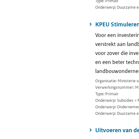
Type: Primair
Onderwerp: Duurzame en
KPEU Stimuleren
Voor een investeri
verstrekt aan lan
voor zover die inv
en een beter techn
landbouwondernemi
Organisatie: Ministerie
Verwerkingsnummer: M
Type: Primair
Onderwerp: Subsidies > 
Onderwerp: Ondernemen
Onderwerp: Duurzame en
Uitvoeren van de