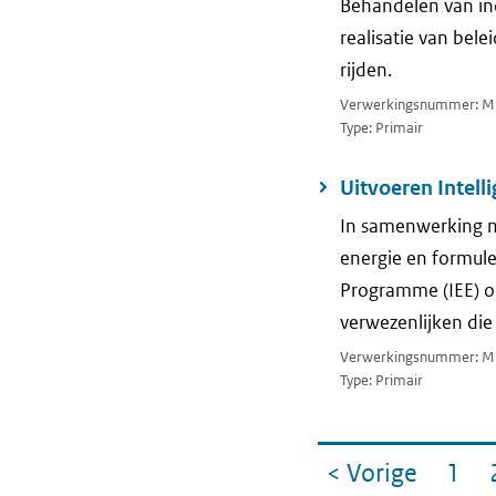
Behandelen van inc
realisatie van bele
rijden.
Verwerkingsnummer: M
Type: Primair
Uitvoeren Intell
In samenwerking m
energie en formule
Programme (IEE) om
verwezenlijken die 
Verwerkingsnummer: M
Type: Primair
Ga
< Vorige
1
pagin
Pag
naar