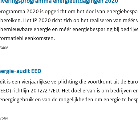
siveringsprogramma energieuitdagingen 2020
programma 2020 is opgericht om het doel van energiebespar
bereiken. Het IP 2020 richt zich op het realiseren van méér
hernieuwbare energie en méér energiebesparing bij bedrijv
nformatiebijeenkomsten.
3406
nergie-audit EED
t is een vierjaarlijkse verplichting die voortkomt uit de Eur
n (EED) richtlijn 2012/27/EU. Het doel ervan is om bedrijven e
energiegebruik én van de mogelijkheden om energie te besp
7584