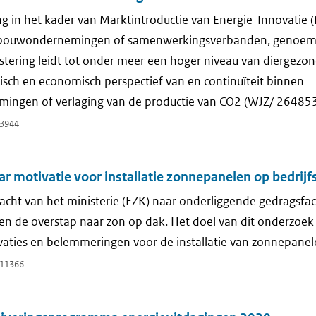
ng in het kader van Marktintroductie van Energie-Innovatie 
dbouwondernemingen of samenwerkingsverbanden, genoemd b
estering leidt tot onder meer een hoger niveau van diergezo
isch en economisch perspectief van en continuïteit binnen
ngen of verlaging van de productie van CO2 (WJZ/ 26485
3944
r motivatie voor installatie zonnepanelen op bedrij
cht van het ministerie (EZK) naar onderliggende gedragsfa
 de overstap naar zon op dak. Het doel van dit onderzoek i
vaties en belemmeringen voor de installatie van zonnepanel
11366