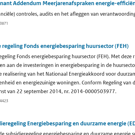
nant Addendum Meerjarenafspraken energie-efficiën
anciële) controles, audits en het afleggen van verantwoording
3871
 regeling Fonds energiebesparing huursector (FEH)
egeling Fonds energiebesparing huursector (FEH). Met deze 
en aan de investeringen in energiebesparing in de huursector
e realisering van het Nationaal Energieakkoord voor duurzam
enheid en energiezuinige woningen. Conform Regeling van d
nst van 22 september 2014, nr. 2014-0000503977.
4423
dieregeling Energiebesparing en duurzame energie (E
 de subsidieregeling energiebesparing en duurzame energie