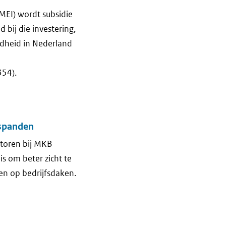
(MEI) wordt subsidie
ij die investering,
ndheid in Nederland
354).
fspanden
ctoren bij MKB
s om beter zicht te
en op bedrijfsdaken.