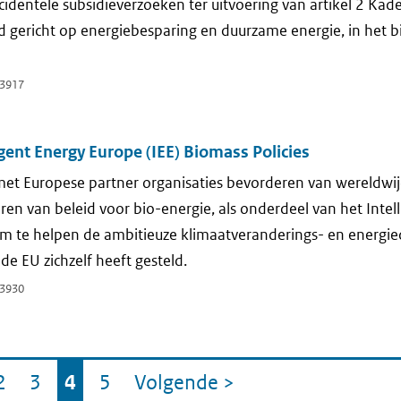
identele subsidieverzoeken ter uitvoering van artikel 2 Kade
id gericht op energiebesparing en duurzame energie, in het b
3917
igent Energy Europe (IEE) Biomass Policies
et Europese partner organisaties bevorderen van wereldwijd
ren van beleid voor bio-energie, als onderdeel van het Intel
 te helpen de ambitieuze klimaatveranderings- en energied
de EU zichzelf heeft gesteld.
3930
2
3
4
5
Volgende
>
a
ina
Pagina
Pagina
Pagina
Pagina
pagina