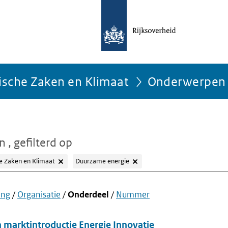
ische Zaken en Klimaat
Onderwerpen
en
, gefilterd op
e Zaken en Klimaat
Duurzame energie
ing
/
Organisatie
/
Onderdeel
/
Nummer
 marktintroductie Energie Innovatie