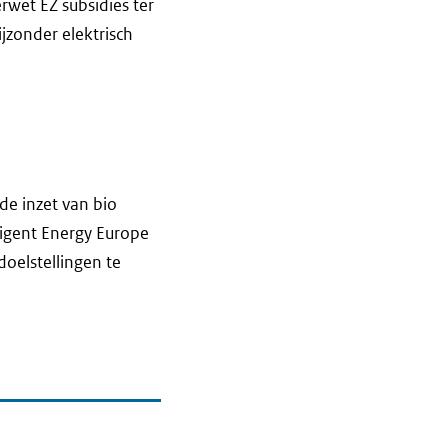
rwet EZ subsidies ter
ijzonder elektrisch
e inzet van bio
ligent Energy Europe
oelstellingen te