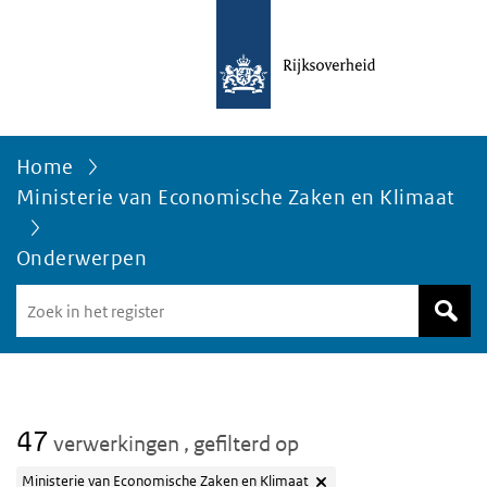
Home
Ministerie van Economische Zaken en Klimaat
Onderwerpen
Zoek
in
het
register
van
Avgregisterrijksoverheid.nl
47
verwerkingen
, gefilterd op
Ministerie van Economische Zaken en Klimaat