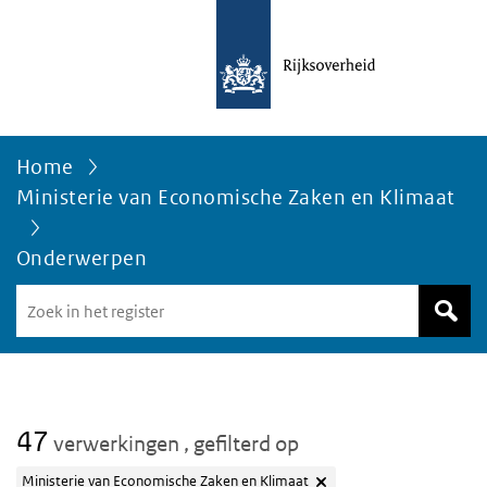
Home
Ministerie van Economische Zaken en Klimaat
Onderwerpen
Zoek
in
het
register
van
Avgregisterrijksoverheid.nl
47
verwerkingen
, gefilterd op
Ministerie van Economische Zaken en Klimaat