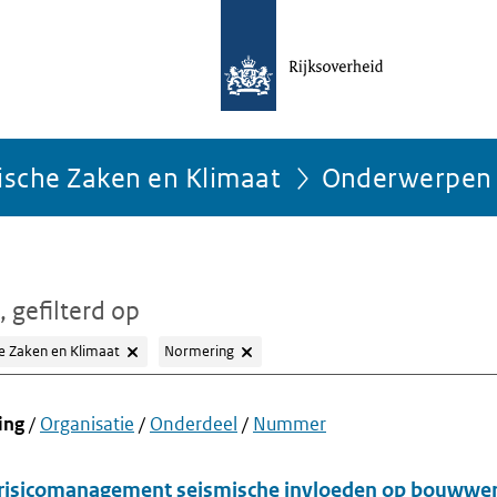
ische Zaken en Klimaat
Onderwerpen
, gefilterd op
e Zaken en Klimaat
Normering
ing
/
Organisatie
/
Onderdeel
/
Nummer
 risicomanagement seismische invloeden op bouwwe