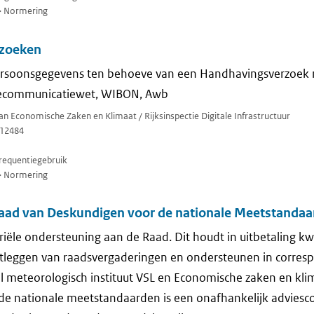
> Normering
zoeken
rsoonsgegevens ten behoeve van een Handhavingsverzoek m
elecommunicatiewet, WIBON, Awb
van Economische Zaken en Klimaat / Rijksinspectie Digitale Infrastructuur
12484
requentiegebruik
> Normering
ad van Deskundigen voor de nationale Meetstandaa
riële ondersteuning aan de Raad. Dit houdt in uitbetaling k
stleggen van raadsvergaderingen en ondersteunen in corres
l meteorologisch instituut VSL en Economische zaken en kli
e nationale meetstandaarden is een onafhankelijk adviesco