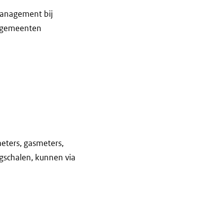
management bij
gsgemeenten
eters, gasmeters,
egschalen, kunnen via