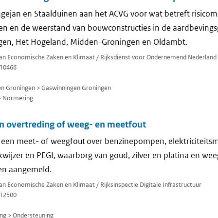
gejan en Staalduinen aan het ACVG voor wat betreft risico
den en de weerstand van bouwconstructies in de aardbevin
gen, Het Hogeland, Midden-Groningen en Oldambt.
 van Economische Zaken en Klimaat / Rijksdienst voor Ondernemend Nederland
10466
n Groningen > Gaswinningen Groningen
> Normering
n overtreding of weeg- en meetfout
 een meet- of weegfout over benzinepompen, elektriciteitsm
wijzer en PEGI, waarborg van goud, zilver en platina en we
den aangemeld.
van Economische Zaken en Klimaat / Rijksinspectie Digitale Infrastructuur
12500
ng > Ondersteuning