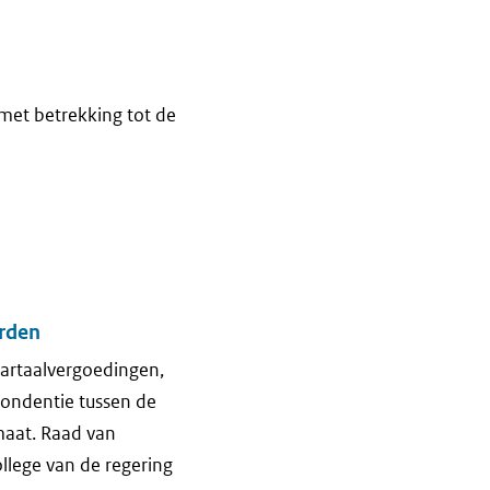
et betrekking tot de
rden
wartaalvergoedingen,
pondentie tussen de
maat. Raad van
llege van de regering