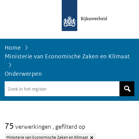
Home
Ministerie van Economische Zaken en Klimaat
Onderwerpen
Zoek
in
het
register
van
Avgregisterrijksoverheid.nl
75
verwerkingen
, gefilterd op
Ministerie van Economische Zaken en Klimaat