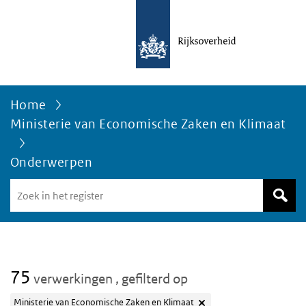
Home
Ministerie van Economische Zaken en Klimaat
Onderwerpen
Zoek
in
het
register
van
Avgregisterrijksoverheid.nl
75
verwerkingen
, gefilterd op
Ministerie van Economische Zaken en Klimaat