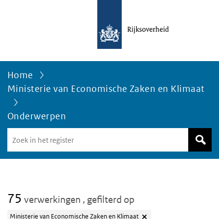
Home
Ministerie van Economische Zaken en Klimaat
Onderwerpen
Zoek
in
het
register
van
Avgregisterrijksoverheid.nl
75
verwerkingen
, gefilterd op
Ministerie van Economische Zaken en Klimaat