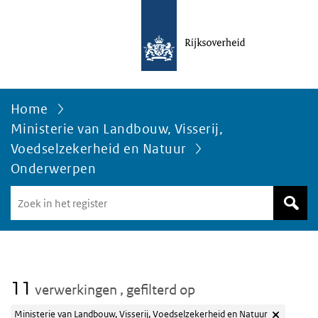
Home
Ministerie van Landbouw, Visserij,
Voedselzekerheid en Natuur
Onderwerpen
Zoek
in
het
register
van
Avgregisterrijksoverheid.nl
11
verwerkingen
, gefilterd op
Ministerie van Landbouw, Visserij, Voedselzekerheid en Natuur