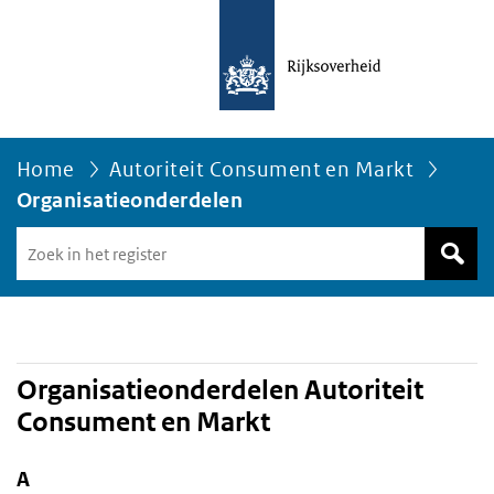
Home
Autoriteit Consument en Markt
Organisatieonderdelen
Zoek
in
het
register
van
Avgregisterrijksoverheid.nl
Organisatieonderdelen Autoriteit
Consument en Markt
A