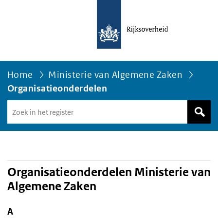
Home
Ministerie van Algemene Zaken
Organisatieonderdelen
Zoek
in
het
register
van
Avgregisterrijksoverheid.nl
Organisatieonderdelen Ministerie van
Algemene Zaken
A