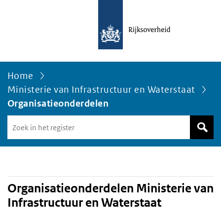
Home
Ministerie van Infrastructuur en Waterstaat
Organisatieonderdelen
Zoek
in
het
register
van
Avgregisterrijksoverheid.nl
Organisatieonderdelen Ministerie van
Infrastructuur en Waterstaat