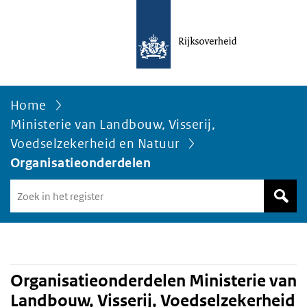
Home
Ministerie van Landbouw, Visserij,
Voedselzekerheid en Natuur
Organisatieonderdelen
Zoek
in
het
register
van
Avgregisterrijksoverheid.nl
Organisatieonderdelen Ministerie van
Landbouw, Visserij, Voedselzekerheid