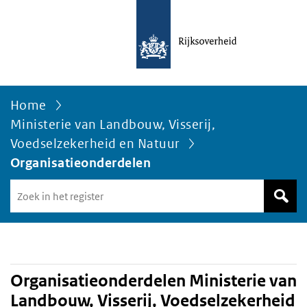
Home
Ministerie van Landbouw, Visserij,
Voedselzekerheid en Natuur
Organisatieonderdelen
Zoek
in
het
register
van
Avgregisterrijksoverheid.nl
Organisatieonderdelen Ministerie van
Landbouw, Visserij, Voedselzekerheid