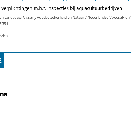
erplichtingen m.b.t. inspecties bij aquacultuurbedrijven.
van Landbouw, Visserij, Voedselzekerheid en Natuur / Nederlandse Voedsel- en
3534
ezicht
2
a
ina
Pagina
ina