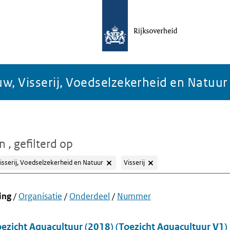
w, Visserij, Voedselzekerheid en Natuur
en
, gefilterd op
isserij, Voedselzekerheid en Natuur
Visserij
ing
/
Organisatie
/
Onderdeel
/
Nummer
ezicht Aquacultuur (2018) (Toezicht Aquacultuur V1)