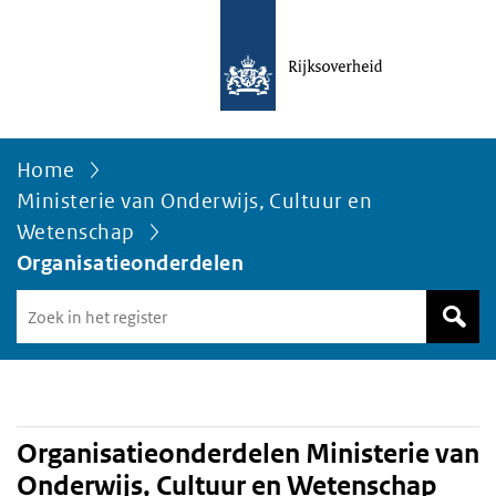
Home
Ministerie van Onderwijs, Cultuur en
Wetenschap
Organisatieonderdelen
Zoek
in
het
register
van
Avgregisterrijksoverheid.nl
Organisatieonderdelen Ministerie van
Onderwijs, Cultuur en Wetenschap