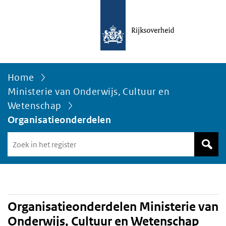
Home
Ministerie van Onderwijs, Cultuur en
Wetenschap
Organisatieonderdelen
Zoek
in
het
register
van
Avgregisterrijksoverheid.nl
Organisatieonderdelen Ministerie van
Onderwijs, Cultuur en Wetenschap