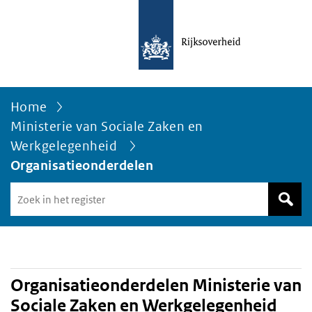
Home
Ministerie van Sociale Zaken en
Werkgelegenheid
Organisatieonderdelen
Zoek
in
het
register
van
Avgregisterrijksoverheid.nl
Organisatieonderdelen Ministerie van
Sociale Zaken en Werkgelegenheid