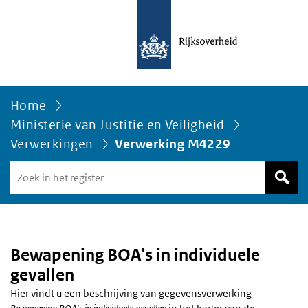
Home
Ministerie van Justitie en Veiligheid
Verwerkingen
Verwerking M4229
Zoek
in
het
register
van
Avgregisterrijksoverheid.nl
Bewapening BOA's in individuele
gevallen
Hier vindt u een beschrijving van gegevensverwerking