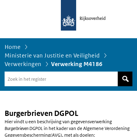
Home
Ministerie van Justitie en Veiligheid
Verwerkingen
Verwerking M4186
Zoek
in
het
register
van
Avgregisterrijksoverheid.nl
Burgerbrieven DGPOL
Hier vindt u een beschrijving van gegevensverwerking
Burgerbrieven DGPOL
in het kader van de Algemene Verordening
Gegevensbescherming(AVG), met als doelen: