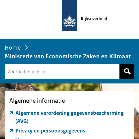
Home
Ministerie van Economische Zaken en Klimaat
Zoek
in
het
register
van
Algemene informatie
Avgregisterrijksoverheid.nl
Algemene verordening gegevensbescherming
(AVG)
Privacy en persoonsgegevens