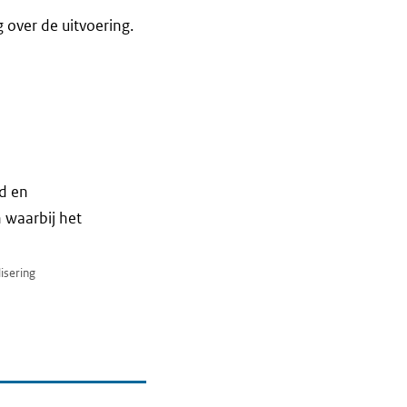
 over de uitvoering.
5
d en
 waarbij het
isering