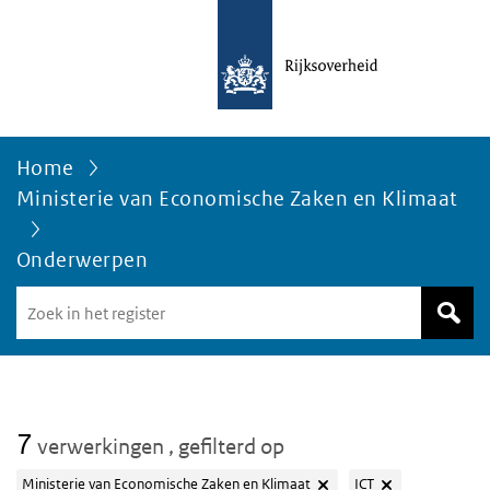
Home
Ministerie van Economische Zaken en Klimaat
Onderwerpen
Zoek
in
het
register
van
Avgregisterrijksoverheid.nl
7
verwerkingen
, gefilterd op
Ministerie van Economische Zaken en Klimaat
ICT