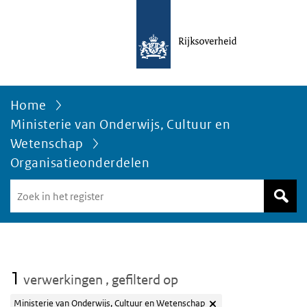
Home
Ministerie van Onderwijs, Cultuur en
Wetenschap
Organisatieonderdelen
Zoek
in
het
register
van
Avgregisterrijksoverheid.nl
1
verwerkingen
, gefilterd op
Ministerie van Onderwijs, Cultuur en Wetenschap