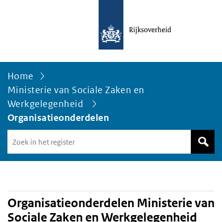
Home
Ministerie van Sociale Zaken en
Werkgelegenheid
Organisatieonderdelen
Zoek
in
het
register
van
Avgregisterrijksoverheid.nl
Organisatieonderdelen Ministerie van
Sociale Zaken en Werkgelegenheid