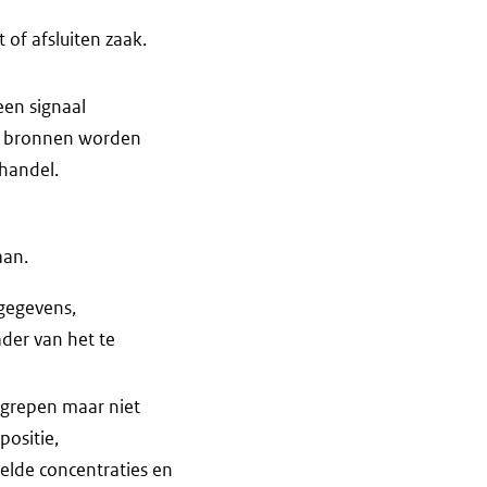
 of afsluiten zaak.
een signaal
de bronnen worden
handel.
aan.
gegevens,
der van het te
egrepen maar niet
ositie,
elde concentraties en