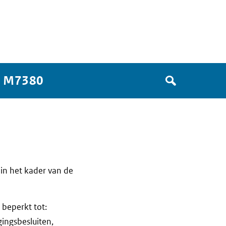
Zoek
g M7380
in
het
register
van
Avgregisterrijksoverheid.nl
in het kader van de
beperkt tot:
ingsbesluiten,