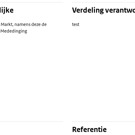
ijke
Verdeling verantw
n Markt, namens deze de
test
ie Mededinging
Referentie