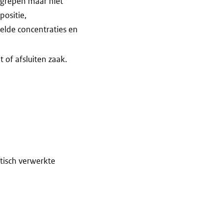
egrepen maar niet
ositie,
elde concentraties en
 of afsluiten zaak.
tisch verwerkte