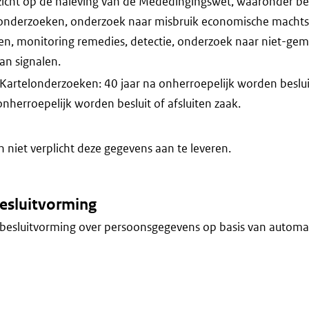
zicht op de naleving van de Mededingingswet, waaronder b
elonderzoeken, onderzoek naar misbruik economische machtsp
en, monitoring remedies, detectie, onderzoek naar niet-gem
an signalen.
 Kartelonderzoeken: 40 jaar na onherroepelijk worden besluit
onherroepelijk worden besluit of afsluiten zaak.
niet verplicht deze gegevens aan te leveren.
esluitvorming
besluitvorming over persoonsgegevens op basis van automa