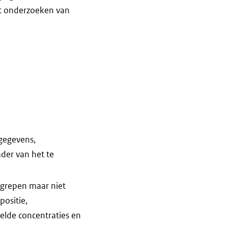
et onderzoeken van
gegevens,
der van het te
egrepen maar niet
ositie,
elde concentraties en