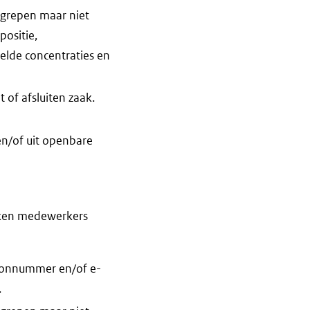
egrepen maar niet
ositie,
elde concentraties en
 of afsluiten zaak.
n/of uit openbare
kken medewerkers
foonnummer en/of e-
.