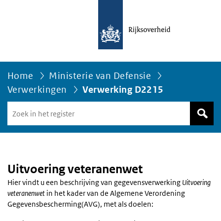
Home
Ministerie van Defensie
Verwerkingen
Verwerking D2215
Zoek
in
het
register
van
Avgregisterrijksoverheid.nl
Uitvoering veteranenwet
Hier vindt u een beschrijving van gegevensverwerking
Uitvoering
veteranenwet
in het kader van de Algemene Verordening
Gegevensbescherming(AVG), met als doelen: