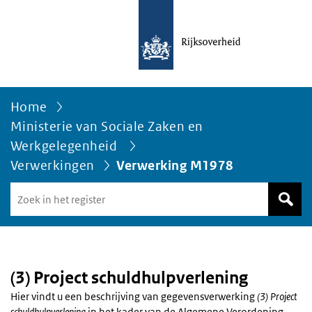
Home
Ministerie van Sociale Zaken en
Werkgelegenheid
Verwerkingen
Verwerking M1978
Zoek
in
het
register
van
Avgregisterrijksoverheid.nl
(3) Project schuldhulpverlening
Hier vindt u een beschrijving van gegevensverwerking
(3) Project
schuldhulpverlening
in het kader van de Algemene Verordening