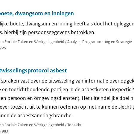
e boete, dwangsom en inningen
lijke boete, dwangsom en inning heeft als doel het opleggen
s. hierbij zijn persoonsgegevens betrokken.
 van Sociale Zaken en Werkgelegenheid / Analyse, Programmering en Strategie
725
itwisselingsprotocol asbest
afspraken vast over de uitwisseling van informatie over opg
n toezichthoudende partijen in de asbestketen (Inspectie S
s en persoon en omgevingsdiensten). Het uiteindelijke doel h
iever toezicht uit te kunnen oefenen op met name de slecht 
nen de asbestsaneringsbranche.
van Sociale Zaken en Werkgelegenheid / Toezicht
1983