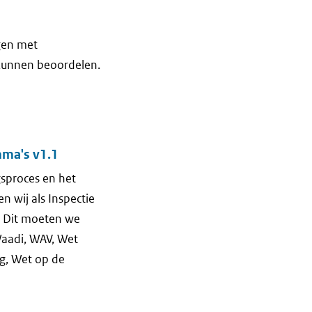
gen met
 kunnen beoordelen.
mma's v1.1
gsproces en het
 wij als Inspectie
. Dit moeten we
Waadi, WAV, Wet
g, Wet op de