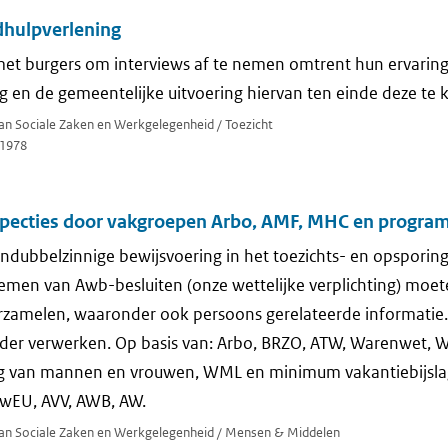
ldhulpverlening
 met burgers om interviews af te nemen omtrent hun ervarin
g en de gemeentelijke uitvoering hiervan ten einde deze te
van Sociale Zaken en Werkgelegenheid / Toezicht
1978
nspecties door vakgroepen Arbo, AMF, MHC en progra
dubbelzinnige bewijsvoering in het toezichts- en opsporin
men van Awb-besluiten (onze wettelijke verplichting) moeten
rzamelen, waaronder ook persoons gerelateerde informatie
rder verwerken. Op basis van: Arbo, BRZO, ATW, Warenwet, 
ng van mannen en vrouwen, WML en minimum vakantiebijsla
wEU, AVV, AWB, AW.
 van Sociale Zaken en Werkgelegenheid / Mensen & Middelen