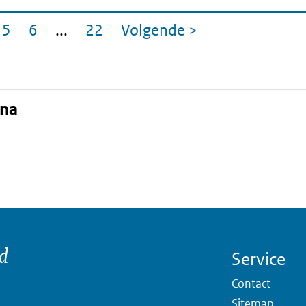
5
6
...
22
Volgende
>
gina
Pagina
Pagina
Pagina
pagina
ina
nd
Service
Contact
Sitemap