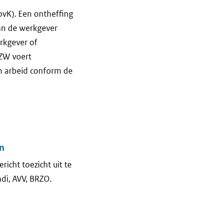
ovK). Een ontheffing
an de werkgever
rkgever of
SZW voert
an arbeid conform de
en
richt toezicht uit te
i, AVV, BRZO.