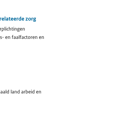
relateerde zorg
rplichtingen
s- en faalfactoren en
aald land arbeid en