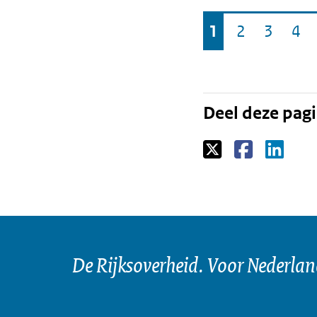
Ga
1
2
3
4
Pagina
Pagina
Pagina
Pa
naar
Deel deze pag
De Rijksoverheid. Voor Nederla