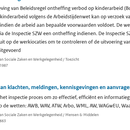
eving van Beleidsregel ontheffing verbod op kinderarbeid (B
 kinderarbeid volgens de Arbeidstijdenwet kan op verzoek v
indien de arbeid aan bepaalde voorwaarden voldoet. De we
a de Inspectie SZW een ontheffing indienen. De Inspectie 
it op de werkiocaties om te controleren of de uitvoering v
uitgevoerd
van Sociale Zaken en Werkgelegenheid / Toezicht
1987
van klachten, meldingen, kennisgevingen en aanvrag
het inspectie proces om zo effectief, efficiënt en informatiege
 de wetten: AWB, WAV, ATW, Arbo, WML, AW, WAGwEU, Waad
 van Sociale Zaken en Werkgelegenheid / Mensen & Middelen
663