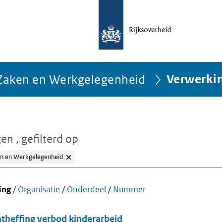
e Zaken en Werkgelegenheid
Verwerki
gen
, gefilterd op
ken en Werkgelegenheid
ing
/
Organisatie
/
Onderdeel
/
Nummer
ntheffing verbod kinderarbeid