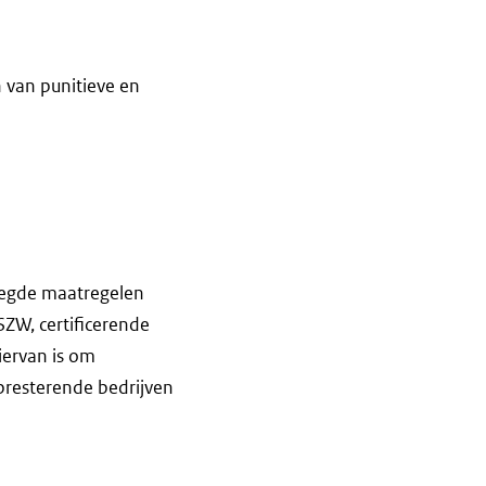
 van punitieve en
elegde maatregelen
ZW, certificerende
iervan is om
presterende bedrijven