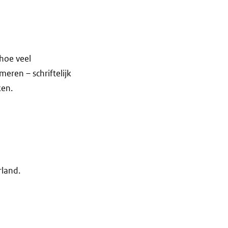
hoe veel
eren – schriftelijk
ken.
rland.