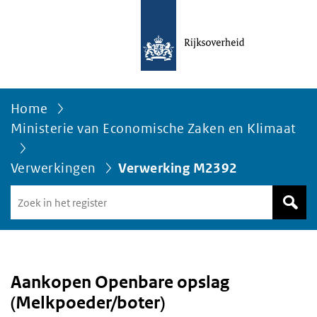
Home
Ministerie van Economische Zaken en Klimaat
Verwerkingen
Verwerking M2392
Zoek
in
het
register
van
Avgregisterrijksoverheid.nl
Aankopen Openbare opslag
(Melkpoeder/boter)