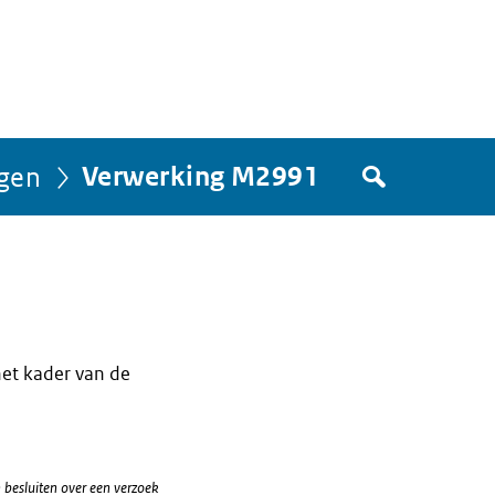
Zoek
gen
Verwerking M2991
in
het
register
van
Avgregisterrijksoverheid.nl
het kader van de
 besluiten over een verzoek