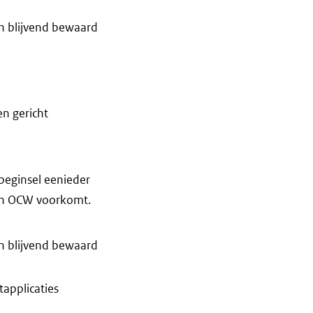
n blijvend bewaard
en gericht
beginsel eenieder
van OCW voorkomt.
n blijvend bewaard
applicaties