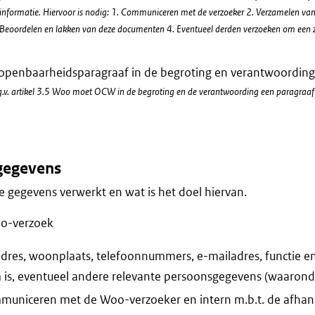
formatie. Hiervoor is nodig: 1. Communiceren met de verzoeker 2. Verzamelen van 
eoordelen en lakken van deze documenten 4. Eventueel derden verzoeken om een zie
 openbaarheidsparagraaf in de begroting en verantwoording
O.g.v. artikel 3.5 Woo moet OCW in de begroting en de verantwoording een paragraa
gegevens
 gegevens verwerkt en wat is het doel hiervan.
oo-verzoek
res, woonplaats, telefoonnummers, e-mailadres, functie en
is, eventueel andere relevante persoonsgegevens (waarond
municeren met de Woo-verzoeker en intern m.b.t. de afhan