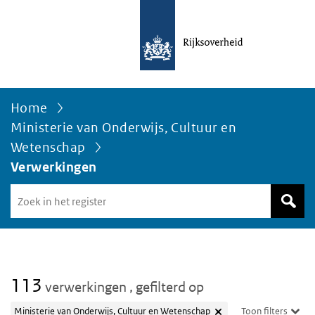
Home
Ministerie van Onderwijs, Cultuur en
Wetenschap
Verwerkingen
Zoek
in
het
register
van
Avgregisterrijksoverheid.nl
113
verwerkingen
, gefilterd op
Ministerie van Onderwijs, Cultuur en Wetenschap
Toon filters