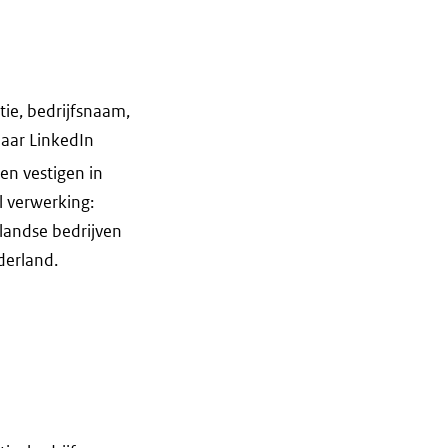
tie, bedrijfsnaam,
naar LinkedIn
en vestigen in
l verwerking:
nlandse bedrijven
derland.