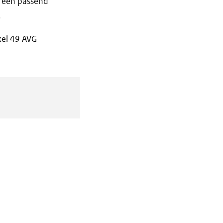
j een passend
.
kel 49 AVG