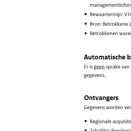
managementinform
Bewaartermijn: V10 
Bron: Betrokkene 
Betrokkenen waren 
Automatische b
Er is
geen
sprake van 
gegevens.
Ontvangers
Gegevens worden vers
Regionale acquisiti
Zakelijke dienstver