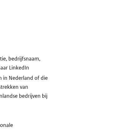
tie, bedrijfsnaam,
naar LinkedIn
n in Nederland of die
rstrekken van
nlandse bedrijven bij
ionale