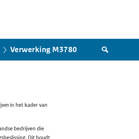
Zoek
Verwerking M3780
in
het
register
van
Avgregisterrijksoverheid.nl
ijven
in het kader van
andse bedrijven die
gsbeslissing. Dit houdt