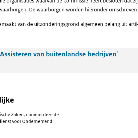
ale organisaties waarvan de Commissie heeft besloten dat zi
waarborgen. De waarborgen worden hieronder omschreven
emaakt van de uitzonderingsgrond algemeen belang uit arti
Assisteren van buitenlandse bedrijven'
ijke
ische Zaken, namens deze de
ksdienst voor Ondernemend