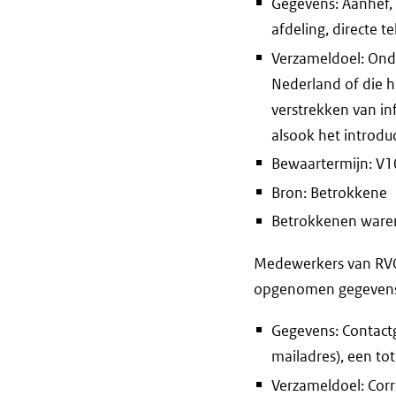
Gegevens: Aanhef, v
afdeling, directe 
Verzameldoel: Onde
Nederland of die h
verstrekken van in
alsook het introdu
Bewaartermijn: V10 
Bron: Betrokkene
Betrokkenen waren 
Medewerkers van RVO 
opgenomen gegevens e
Gegevens: Contactg
mailadres), een to
Verzameldoel: Corr