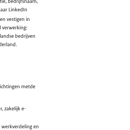
tie, bedrijfsnaam,
naar LinkedIn
en vestigen in
l verwerking:
nlandse bedrijven
derland.
richtingen metde
 zakelijk e-
, werkverdeling en