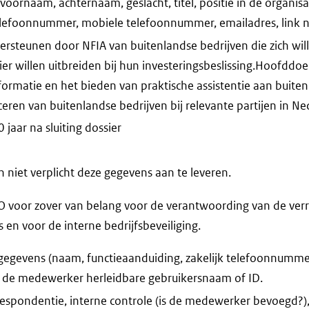
oornaam, achternaam, geslacht, titel, positie in de organisa
telefoonnummer, mobiele telefoonnummer, emailadres, link 
rsteunen door NFIA van buitenlandse bedrijven die zich will
ier willen uitbreiden bij hun investeringsbeslissing.Hoofddoe
formatie en het bieden van praktische assistentie aan buite
ceren van buitenlandse bedrijven bij relevante partijen in Ne
jaar na sluiting dossier
niet verplicht deze gegevens aan te leveren.
voor zover van belang voor de verantwoording van de ver
n voor de interne bedrijfsbeveiliging.
egevens (naam, functieaanduiding, zakelijk telefoonnummer,
t de medewerker herleidbare gebruikersnaam of ID.
espondentie, interne controle (is de medewerker bevoegd?)