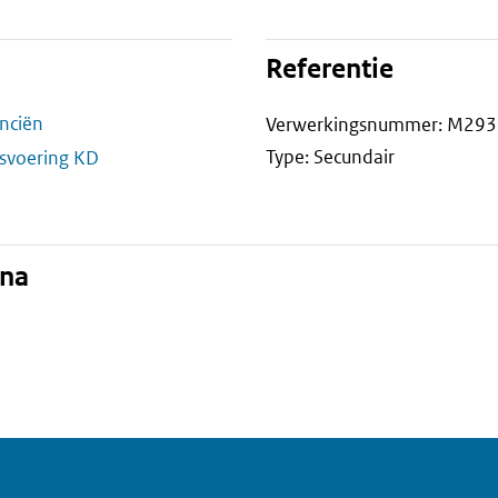
Referentie
anciën
Verwerkingsnummer: M293
Type: Secundair
fsvoering KD
ina