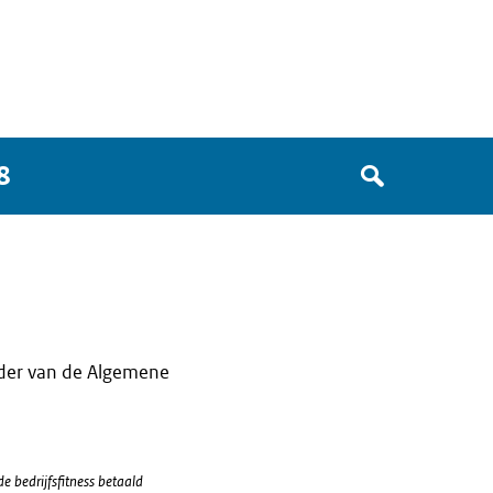
Zoek
8
in
het
register
van
Avgregisterrijksoverheid.nl
der van de Algemene
 bedrijfsfitness betaald