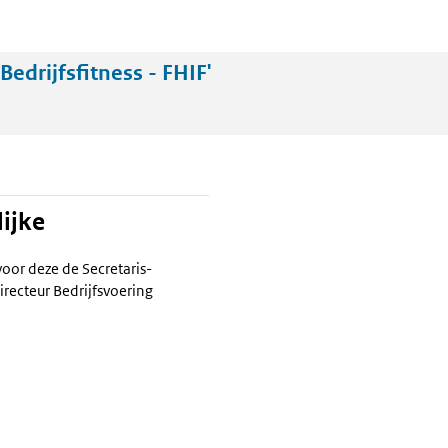
edrijfsfitness - FHIF'
ijke
voor deze de Secretaris-
irecteur Bedrijfsvoering