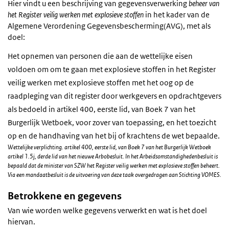
Hier vindt u een beschrijving van gegevensverwerking
beheer van
het Register veilig werken met explosieve stoffen
in het kader van de
Algemene Verordening Gegevensbescherming(AVG), met als
doel:
Het opnemen van personen die aan de wettelijke eisen
voldoen om om te gaan met explosieve stoffen in het Register
veilig werken met explosieve stoffen met het oog op de
raadpleging van dit register door werkgevers en opdrachtgevers
als bedoeld in artikel 400, eerste lid, van Boek 7 van het
Burgerlijk Wetboek, voor zover van toepassing, en het toezicht
op en de handhaving van het bij of krachtens de wet bepaalde.
Wettelijke verplichting. artikel 400, eerste lid, van Boek 7 van het Burgerlijk Wetboek
artikel 1.5j, derde lid van het nieuwe Arbobesluit. In het Arbeidsomstandighedenbesluit is
bepaald dat de minister van SZW het Register veilig werken met explosieve stoffen beheert.
Via een mandaatbesluit is de uitvoering van deze taak overgedragen aan Stichting VOMES.
Betrokkene en gegevens
Van wie worden welke gegevens verwerkt en wat is het doel
hiervan.