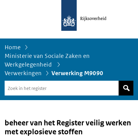
Home
Ministerie van Sociale Zaken en
Werkgelegenheid
Verwerkingen
Verwerking M9090
Zoek
in
het
register
van
Avgregisterrijksoverheid.nl
beheer van het Register veilig werken
met explosieve stoffen