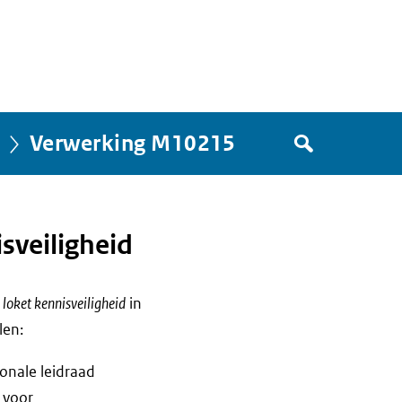
Zoek
Verwerking M10215
in
het
register
van
sveiligheid
Avgregisterrijksoverheid.nl
loket kennisveiligheid
in
len:
onale leidraad
t voor