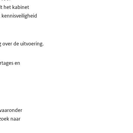
lt het kabinet
 kennisveiligheid
 over de uitvoering.
rtages en
 waaronder
rzoek naar