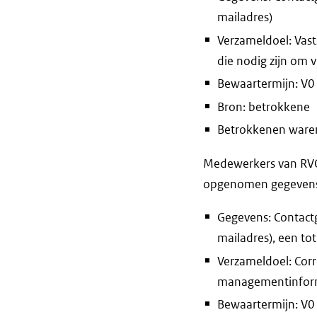
mailadres)
Verzameldoel: Vast
die nodig zijn om
Bewaartermijn: V0 
Bron: betrokkene
Betrokkenen waren 
Medewerkers van RVO 
opgenomen gegevens e
Gegevens: Contactg
mailadres), een to
Verzameldoel: Corr
managementinform
Bewaartermijn: V0 