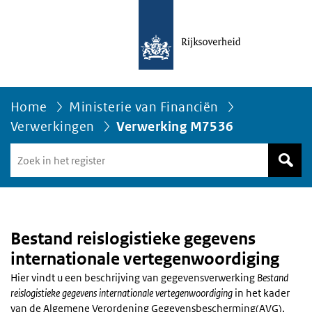
Home
Ministerie van Financiën
Verwerkingen
Verwerking M7536
Zoek
in
het
register
van
Avgregisterrijksoverheid.nl
Bestand reislogistieke gegevens
internationale vertegenwoordiging
Hier vindt u een beschrijving van gegevensverwerking
Bestand
reislogistieke gegevens internationale vertegenwoordiging
in het kader
van de Algemene Verordening Gegevensbescherming(AVG),