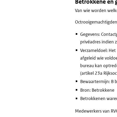
Betrokkene en 
Van wie worden welke
Octrooigemachtigden
Gegevens: Contactg
privéadres indien z
Verzameldoel: Het
afgeleid wie vold
bureau kan optred
(artikel 23a Rijkso
Bewaartermijn: B 
Bron: Betrokkene
Betrokkenen waren 
Medewerkers van RVO 