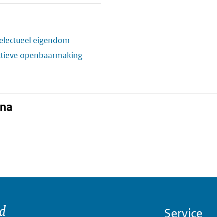
electueel eigendom
ctieve openbaarmaking
ina
nd
Service