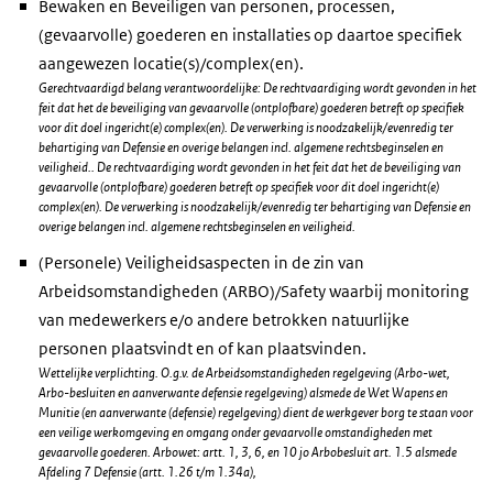
Bewaken en Beveiligen van personen, processen,
(gevaarvolle) goederen en installaties op daartoe specifiek
aangewezen locatie(s)/complex(en).
Gerechtvaardigd belang verantwoordelijke: De rechtvaardiging wordt gevonden in het
feit dat het de beveiliging van gevaarvolle (ontplofbare) goederen betreft op specifiek
voor dit doel ingericht(e) complex(en). De verwerking is noodzakelijk/evenredig ter
behartiging van Defensie en overige belangen incl. algemene rechtsbeginselen en
veiligheid.. De rechtvaardiging wordt gevonden in het feit dat het de beveiliging van
gevaarvolle (ontplofbare) goederen betreft op specifiek voor dit doel ingericht(e)
complex(en). De verwerking is noodzakelijk/evenredig ter behartiging van Defensie en
overige belangen incl. algemene rechtsbeginselen en veiligheid.
(Personele) Veiligheidsaspecten in de zin van
Arbeidsomstandigheden (ARBO)/Safety waarbij monitoring
van medewerkers e/o andere betrokken natuurlijke
personen plaatsvindt en of kan plaatsvinden.
Wettelijke verplichting. O.g.v. de Arbeidsomstandigheden regelgeving (Arbo-wet,
Arbo-besluiten en aanverwante defensie regelgeving) alsmede de Wet Wapens en
Munitie (en aanverwante (defensie) regelgeving) dient de werkgever borg te staan voor
een veilige werkomgeving en omgang onder gevaarvolle omstandigheden met
gevaarvolle goederen. Arbowet: artt. 1, 3, 6, en 10 jo Arbobesluit art. 1.5 alsmede
Afdeling 7 Defensie (artt. 1.26 t/m 1.34a),