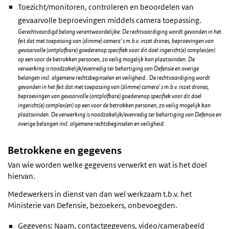
Toezicht/monitoren, controleren en beoordelen van
gevaarvolle beproevingen middels camera toepassing.
Gerechtvaardigd belang verantwoordelijke: De rechtvaardiging wordt gevonden in het
feit dat met toepassing van (slimme) camera' s m.b.v. inzet drones, beproevingen van
gevaarvolle (ontplofbare) goederenop specifiek voor dit doel ingericht(e) complex(en)
op een voor de betrokken personen, zo veilig mogelijk kan plaatsvinden. De
verwerking is noodzakelijk/evenredig ter behartiging van Defensie en overige
belangen incl. algemene rechtsbeginselen en veiligheid.. De rechtvaardiging wordt
gevonden in het feit dat met toepassing van (slimme) camera' s m.b.v. inzet drones,
beproevingen van gevaarvolle (ontplofbare) goederenop specifiek voor dit doel
ingericht(e) complex(en) op een voor de betrokken personen, zo veilig mogelijk kan
plaatsvinden. De verwerking is noodzakelijk/evenredig ter behartiging van Defensie en
overige belangen incl. algemene rechtsbeginselen en veiligheid.
Betrokkene en gegevens
Van wie worden welke gegevens verwerkt en wat is het doel
hiervan.
Medewerkers in dienst van dan wel werkzaam t.b.v. het
Ministerie van Defensie, bezoekers, onbevoegden.
Gegevens: Naam, contactgegevens, video/camerabeeld