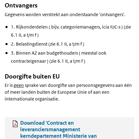
Ontvangers
Gegevens worden verstrekt aan onderstaande 'ontvangers'.
1. Rijkonderdelen ( bijv. categoriemanagers, icia IUC-s ) (zie
6.1 II, a t/m f )
2. Belastingdienst (zie 6.1 II, a t/m f )
3. Binnen AZ aan budgethouders ( meestal ook
contracteigenaar ) (zie 6.1 II, a t/m f )
Doorgifte buiten EU
Er is
geen
sprake van doorgifte van persoonsgegevens aan één
of meer landen buiten de Europese Unie of aan een
internationale organisatie.
Download 'Contract en
leveranciersmanagement
kerndepartement Ministerie van