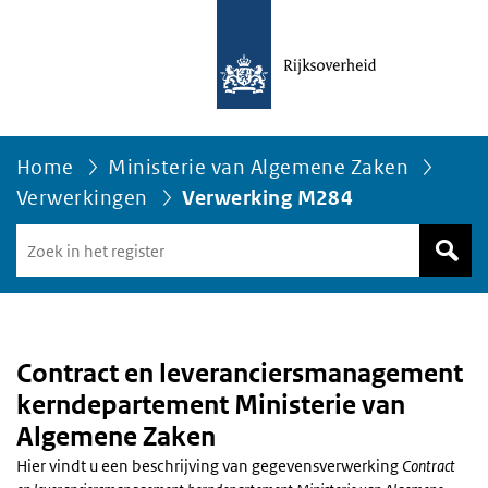
Home
Ministerie van Algemene Zaken
Verwerkingen
Verwerking M284
Zoek
in
het
register
van
Avgregisterrijksoverheid.nl
Contract en leveranciersmanagement
kerndepartement Ministerie van
Algemene Zaken
Hier vindt u een beschrijving van gegevensverwerking
Contract