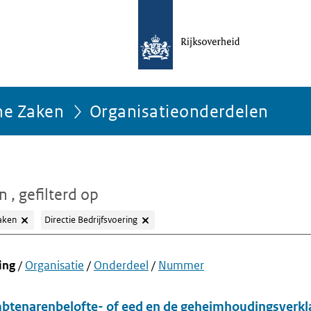
ne Zaken
Organisatieonderdelen
en
, gefilterd op
aken
Directie Bedrijfsvoering
ing
/
Organisatie
/
Onderdeel
/
Nummer
tenarenbelofte- of eed en de geheimhoudingsverkl