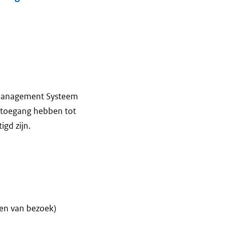
t Management Systeem
 toegang hebben tot
gd zijn.
ren van bezoek)