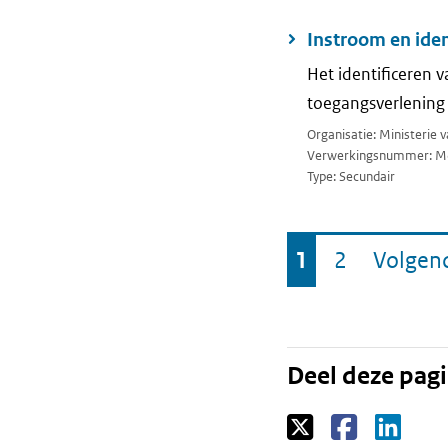
Instroom en iden
Het identificeren
toegangsverlening
Organisatie: Ministerie 
Verwerkingsnummer: M
Type: Secundair
Ga
1
2
Volgen
Pagina
Pagina
naar
Deel deze pag