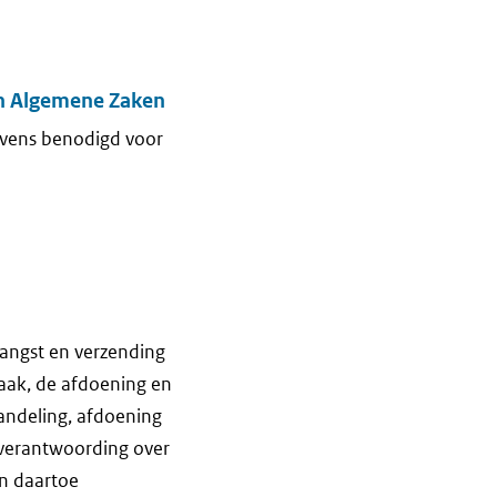
an Algemene Zaken
evens benodigd voor
vangst en verzending
aak, de afdoening en
andeling, afdoening
n verantwoording over
en daartoe