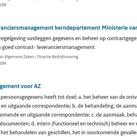
288
eranciersmanagement kerndepartement Ministerie v
regelgeving vastleggen gegevens en beheer op contractgeg
n goed contract- leveranciersmanagement
van Algemene Zaken / Directie Bedrijfsvoering
284
gement voor AZ
persoonsgegevens heeft tot doel: a. het beheer van de ont
en uitgaande correspondentie; b. de behandeling, de aanm
nkomende en uitgaande correspondentie; c. de aanmaak, beh
 documenten; d. intern (functioneel en technisch) beheer e
 het behandelen van geschillen, het in voorkomende gevall