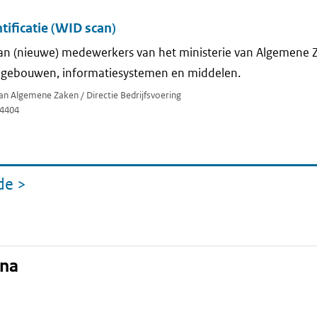
tificatie (WID scan)
 van (nieuwe) medewerkers van het ministerie van Algemene 
 gebouwen, informatiesystemen en middelen.
van Algemene Zaken / Directie Bedrijfsvoering
4404
de
>
pagina
ina