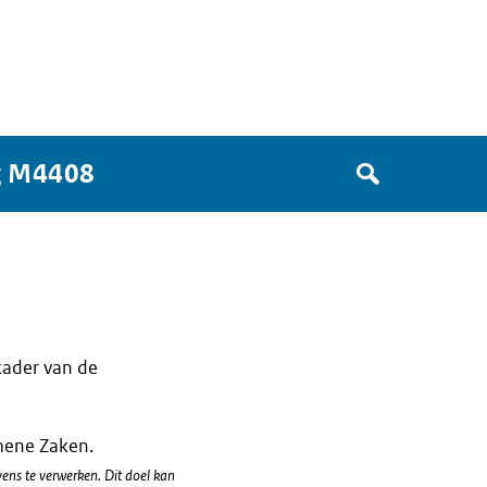
Zoek
g M4408
in
het
register
van
Avgregisterrijksoverheid.nl
kader van de
emene Zaken.
ens te verwerken. Dit doel kan