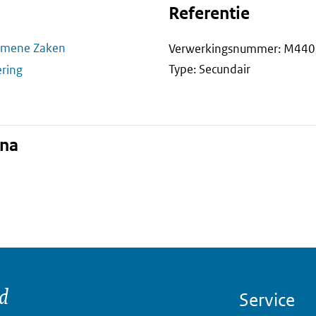
Referentie
gemene Zaken
Verwerkingsnummer: M440
Type: Secundair
ering
ina
nd
Service