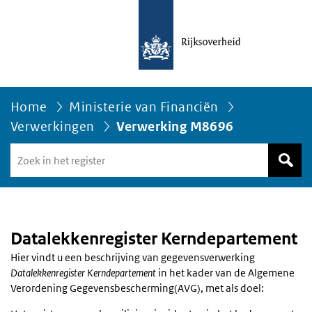
Home
Ministerie van Financiën
Verwerkingen
Verwerking M8696
Zoek
in
het
register
van
Avgregisterrijksoverheid.nl
Datalekkenregister Kerndepartement
Hier vindt u een beschrijving van gegevensverwerking
Datalekkenregister Kerndepartement
in het kader van de Algemene
Verordening Gegevensbescherming(AVG), met als doel: