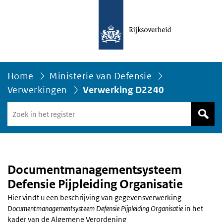
Home
Ministerie van Defensie
Verwerkingen
Verwerking D2240
Zoek
in
het
register
van
Avgregisterrijksoverheid.nl
Documentmanagementsysteem
Defensie Pijpleiding Organisatie
Hier vindt u een beschrijving van gegevensverwerking
Documentmanagementsysteem Defensie Pijpleiding Organisatie
in het
kader van de Algemene Verordening