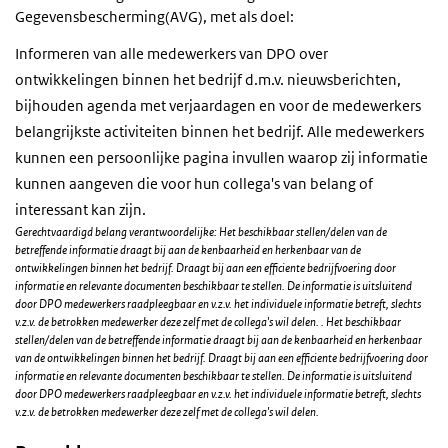
Gegevensbescherming(AVG), met als doel:
Informeren van alle medewerkers van DPO over
ontwikkelingen binnen het bedrijf d.m.v. nieuwsberichten,
bijhouden agenda met verjaardagen en voor de medewerkers
belangrijkste activiteiten binnen het bedrijf. Alle medewerkers
kunnen een persoonlijke pagina invullen waarop zij informatie
kunnen aangeven die voor hun collega's van belang of
interessant kan zijn.
Gerechtvaardigd belang verantwoordelijke: Het beschikbaar stellen/delen van de
betreffende informatie draagt bij aan de kenbaarheid en herkenbaar van de
ontwikkelingen binnen het bedrijf. Draagt bij aan een efficiente bedrijfvoering door
informatie en relevante documenten beschikbaar te stellen. De informatie is uitsluitend
door DPO medewerkers raadpleegbaar en v.z.v. het individuele informatie betreft, slechts
v.z.v. de betrokken medewerker deze zelf met de collega's wil delen. . Het beschikbaar
stellen/delen van de betreffende informatie draagt bij aan de kenbaarheid en herkenbaar
van de ontwikkelingen binnen het bedrijf. Draagt bij aan een efficiente bedrijfvoering door
informatie en relevante documenten beschikbaar te stellen. De informatie is uitsluitend
door DPO medewerkers raadpleegbaar en v.z.v. het individuele informatie betreft, slechts
v.z.v. de betrokken medewerker deze zelf met de collega's wil delen.