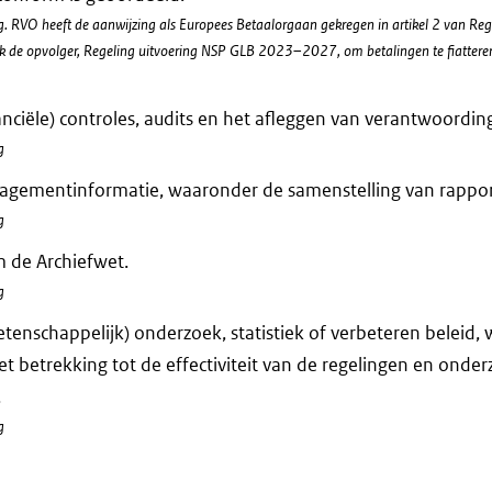
 RVO heeft de aanwijzing als Europees Betaalorgaan gekregen in artikel 2 van Re
k de opvolger, Regeling uitvoering NSP GLB 2023–2027, om betalingen te fiattere
anciële) controles, audits en het afleggen van verantwoording
g
agementinformatie, waaronder de samenstelling van rappor
g
 de Archiefwet.
g
tenschappelijk) onderzoek, statistiek of verbeteren beleid,
et betrekking tot de effectiviteit van de regelingen en onde
.
g