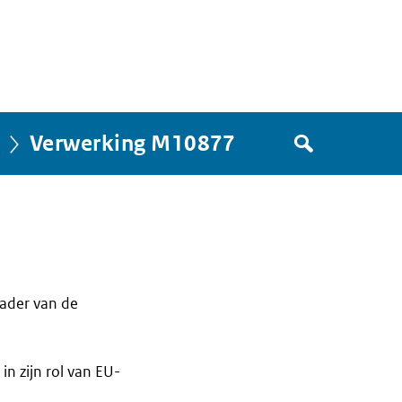
Zoek
Verwerking M10877
in
het
register
van
Avgregisterrijksoverheid.nl
kader van de
n zijn rol van EU-