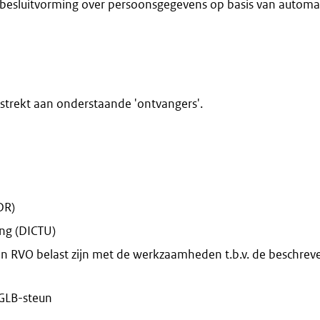
besluitvorming over persoonsgegevens op basis van automa
trekt aan onderstaande 'ontvangers'.
DR)
ing (DICTU)
n RVO belast zijn met de werkzaamheden t.b.v. de beschrev
GLB-steun