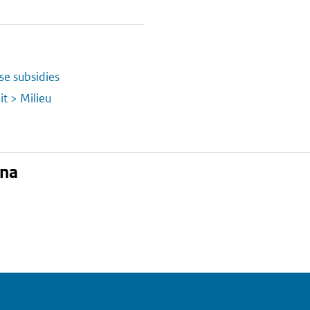
se subsidies
it > Milieu
ina