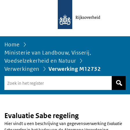
Home
Ministerie van Landbouw, Visserij,
Voedselzekerheid en Natuur
Verwerkingen
Verwerking M12732
Zoek
in
het
register
van
Avgregisterrijksoverheid.nl
Evaluatie Sabe regeling
Hier vindt u een beschrijving van gegevensverwerking
Evaluatie
Sabe regeling
in het kader van de Algemene Verordening