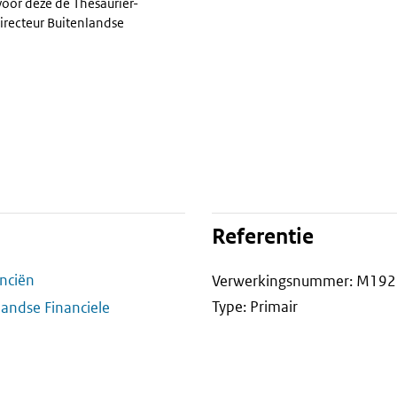
voor deze de Thesaurier-
irecteur Buitenlandse
Referentie
anciën
Verwerkingsnummer: M192
Type: Primair
landse Financiele