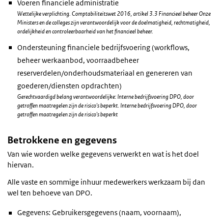
Voeren financiele administratie
Wettelijke verplichting. Comptabiliteitswet 2016, artikel 3.3 Financieel beheer Onze
Ministers en de colleges zijn verantwoordelijk voor de doelmatigheid, rechtmatigheid,
ordelijkheid en controleerbaarheid van het financieel beheer.
Ondersteuning financiele bedrijfsvoering (workflows,
beheer werkaanbod, voorraadbeheer
reserverdelen/onderhoudsmateriaal en genereren van
goederen/diensten opdrachten)
Gerechtvaardigd belang verantwoordelijke: Interne bedrijfsvoering DPO, door
getroffen maatregelen zijn de risico's beperkt. Interne bedrijfsvoering DPO, door
getroffen maatregelen zijn de risico's beperkt
Betrokkene en gegevens
Van wie worden welke gegevens verwerkt en wat is het doel
hiervan.
Alle vaste en sommige inhuur medewerkers werkzaam bij dan
wel ten behoeve van DPO.
Gegevens: Gebruikersgegevens (naam, voornaam),