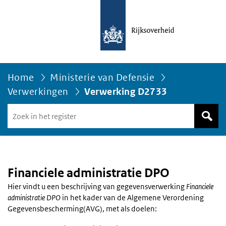
Home
Ministerie van Defensie
Verwerkingen
Verwerking D2733
Zoek
in
het
register
van
Avgregisterrijksoverheid.nl
Financiele administratie DPO
Hier vindt u een beschrijving van gegevensverwerking
Financiele
administratie DPO
in het kader van de Algemene Verordening
Gegevensbescherming(AVG), met als doelen: